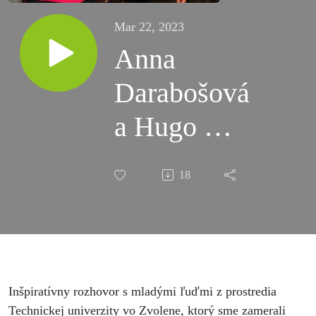
Mar 22, 2023
Anna
Darabošová
a Hugo M.
Uličný -
18
mladý
vietor z
univerzity
Inšpiratívny rozhovor s mladými ľuďmi z prostredia
Technickej univerzity vo Zvolene, ktorý sme zamerali