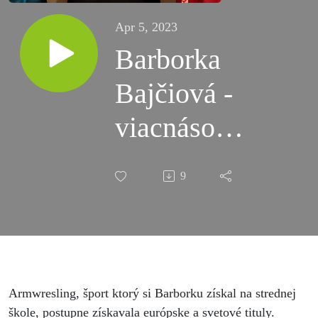
Apr 5, 2023
Barborka
Bajčiová -
viacnásobná
majsterka
9
sveta a
Európy v
pretláčaní
rukou
Armwresling, šport ktorý si Barborku získal na strednej
škole, postupne získavala európske a svetové tituly.