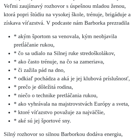
Veľmi zaujímavý rozhovor s úspešnou mladou ženou,
ktorá popri štúdiu na vysokej škole, trénuje, brigáduje a
získava víťazstvá. V podcaste nám Barborka prezradila
* akým športom sa venovala, kým neobjavila
pretĺáčanie rukou,
* čo sa udialo na Silnej ruke stredoškolákov,
* ako často trénuje, na čo sa zameriava,
* či zažila pád na dno,
* odkiaľ pochádza a aká je jej klubová príslušnosť,
* prečo je dôležitá rodina,
* niečo o technike pretláčania rukou,
* ako vyhrávala na majstrovstvách Európy a sveta,
* ktoré víťazstvo považuje za najväčšie,
* aké sú jej športové sny.
Silný rozhovor so silnou Barborkou dodáva energiu,