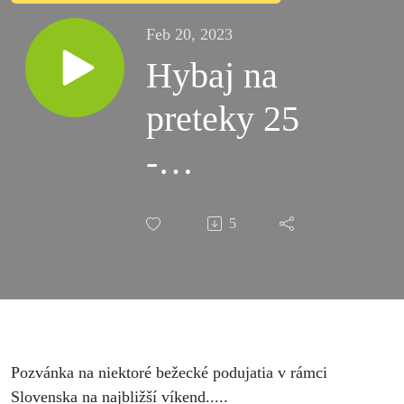
Feb 20, 2023
Hybaj na
preteky 25
-
26.02.2023
5
Pozvánka na niektoré bežecké podujatia v rámci
Slovenska na najbližší víkend.....