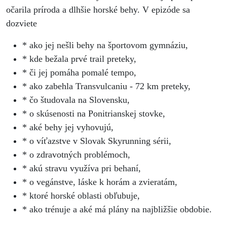
očarila príroda a dlhšie horské behy. V epizóde sa
dozviete
* ako jej nešli behy na športovom gymnáziu,
* kde bežala prvé trail preteky,
* či jej pomáha pomalé tempo,
* ako zabehla Transvulcaniu - 72 km preteky,
* čo študovala na Slovensku,
* o skúsenosti na Ponitrianskej stovke,
* aké behy jej vyhovujú,
* o víťazstve v Slovak Skyrunning sérii,
* o zdravotných problémoch,
* akú stravu využíva pri behaní,
* o vegánstve, láske k horám a zvieratám,
* ktoré horské oblasti obľubuje,
* ako trénuje a aké má plány na najbližšie obdobie.