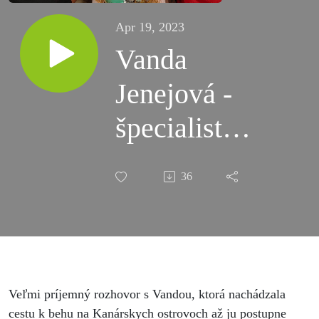
Apr 19, 2023
Vanda
Jenejová -
špecialistka
na
36
skymaratóny
žijúca v
rovnováhe
Veľmi príjemný rozhovor s Vandou, ktorá nachádzala
cestu k behu na Kanárskych ostrovoch až ju postupne